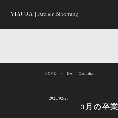
HOME
Event / Campaign
2025/02/28
3月の卒